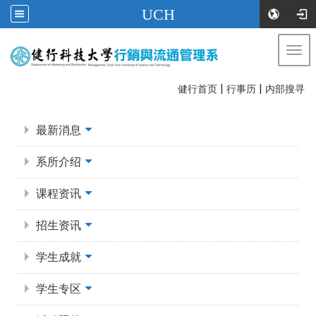
UCH
Togg
navi
|
|
:::
健行首页
行事历
内部搜寻
:::
最新消息
系所介绍
课程资讯
招生资讯
学生成就
学生专区